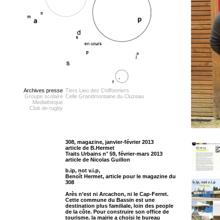
Archives presse
Tiers Lieu des Chiffonniers
Groupe scolaire
Celle Grandmontaine du Cluzeau
Mediathèque
Club de rugby
308, magazine, janvier-février 2013
article de B.Hermet
Traits Urbains n° 59, février-mars 2013
article de Nicolas Guillon
b.ip, not v.i.p,
Benoît Hermet, article pour le magazine du
308
Arès n’est ni Arcachon, ni le Cap-Ferret.
Cette commune du Bassin est une
destination plus familiale, loin des people
de la côte. Pour construire son office de
tourisme, la mairie a choisi le bureau