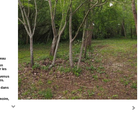
reau
en
r les
evenus
es.
e dans
moire,