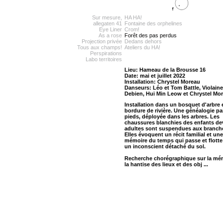
Sur mesure,
HA HA!
allegaten 41
Fontaine des orphelines
Eye Liner
Crom!
As a rose
Forêt des pas perdus
Projection privée
Dedans dehors
Tous aux champs!
Ateliers du HA!
Perspirations
Labo territoires
Lieu: Hameau de la Brousse 16
Date: mai et juillet 2022
Installation: Chrystel Moreau
Danseurs: Léo et Tom Battle, Violaine
Debien, Hui Min Leow et Chrystel Mo
Installation dans un bosquet d'arbre 
bordure de rivière. Une généalogie pa
pieds, déployée dans les arbres. Les
chaussures blanchies des enfants d
adultes sont suspendues aux branch
Elles évoquent un récit familial et une
mémoire du temps qui passe et flott
un inconscient détaché du sol.
Recherche chorégraphique sur la mé
la hantise des lieux et des obj ...