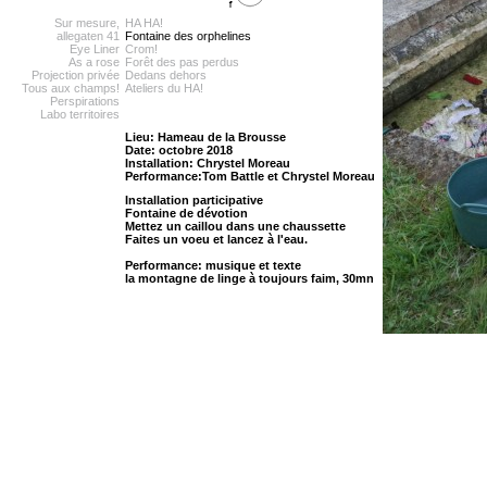
Sur mesure,
HA HA!
allegaten 41
Fontaine des orphelines
Eye Liner
Crom!
As a rose
Forêt des pas perdus
Projection privée
Dedans dehors
Tous aux champs!
Ateliers du HA!
Perspirations
Labo territoires
Lieu: Hameau de la Brousse
Date: octobre 2018
Installation: Chrystel Moreau
Performance:Tom Battle et Chrystel Moreau
Installation participative
Fontaine de dévotion
Mettez un caillou dans une chaussette
Faites un voeu et lancez à l'eau.
Performance: musique et texte
la montagne de linge à toujours faim, 30mn