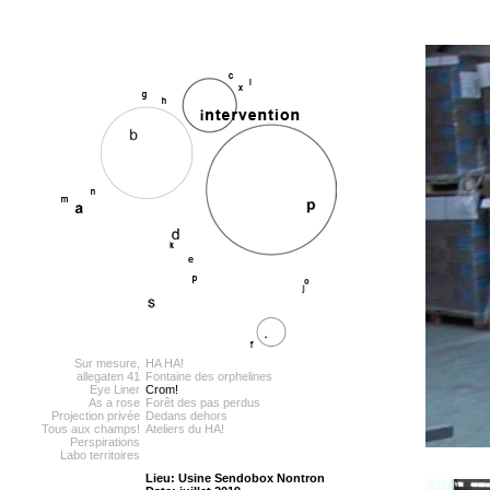
Sur mesure,
HA HA!
allegaten 41
Fontaine des orphelines
Eye Liner
Crom!
As a rose
Forêt des pas perdus
Projection privée
Dedans dehors
Tous aux champs!
Ateliers du HA!
Perspirations
Labo territoires
Lieu: Usine Sendobox Nontron