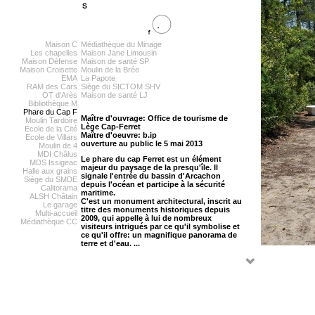
Maison C
Médiathèque du Minage
Les chapelles
Maison Jane Limousin
Maison Défense
Maison de santé SP
Maison Croisette
Moulin de la Brée
EMA
La Papote
RAM des Cars
Siège du SICTOM SHV
OT d'Arès
Maison de santé LJ
Bibliothèque M
Phare du Cap F
Maître d'ouvrage: Office de tourisme de
Moulin Tardoire
Lège Cap-Ferret
Ecole de la Cité
Maître d'oeuvre: b.ip
Ecole de Villars
ouverture au public le 5 mai 2013
Moulin de 4
MDI Châlus
Le phare du cap Ferret est un élément
MDS Issigeac
majeur du paysage de la presqu'île. Il
Halle aux grains
signale l'entrée du bassin d'Arcachon
Siège du SMDE
depuis l'océan et participe à la sécurité
Calitorama
maritime.
ALSH Châtain
C'est un monument architectural, inscrit au
Le garage
titre des monuments historiques depuis
Multi-accueil
2009, qui appelle à lui de nombreux
Médiathèque CC
visiteurs intrigués par ce qu'il symbolise et
ce qu'il offre: un magnifique panorama de
terre et d'eau. ...