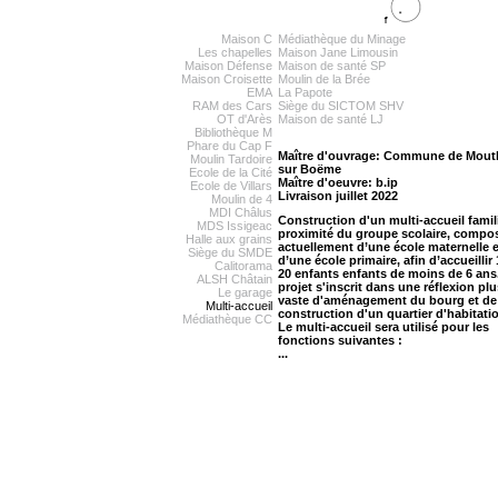
Maison C
Médiathèque du Minage
Les chapelles
Maison Jane Limousin
Maison Défense
Maison de santé SP
Maison Croisette
Moulin de la Brée
EMA
La Papote
RAM des Cars
Siège du SICTOM SHV
OT d'Arès
Maison de santé LJ
Bibliothèque M
Phare du Cap F
Maître d'ouvrage: Commune de Mout
Moulin Tardoire
sur Boëme
Ecole de la Cité
Maître d'oeuvre: b.ip
Ecole de Villars
Livraison juillet 2022
Moulin de 4
MDI Châlus
Construction d'un multi-accueil famili
MDS Issigeac
proximité du groupe scolaire, compo
Halle aux grains
actuellement d’une école maternelle e
Siège du SMDE
d’une école primaire, afin d’accueillir 
Calitorama
20 enfants enfants de moins de 6 ans
ALSH Châtain
projet s'inscrit dans une réflexion plu
Le garage
vaste d'aménagement du bourg et de
Multi-accueil
construction d'un quartier d'habitati
Médiathèque CC
Le multi-accueil sera utilisé pour les
fonctions suivantes :
...