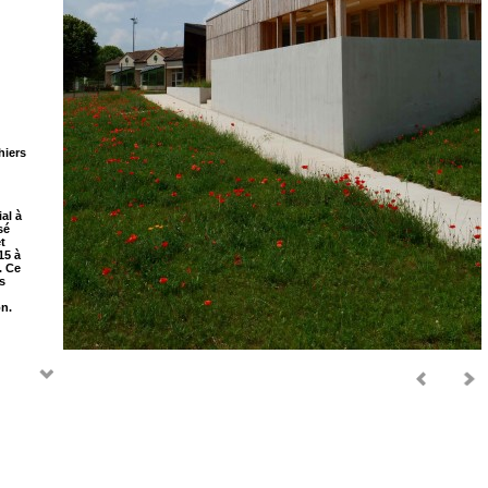
hiers
al à
sé
t
15 à
. Ce
s
on.