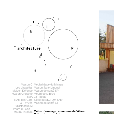
Maison C
Médiathèque du Minage
Les chapelles
Maison Jane Limousin
Maison Défense
Maison de santé SP
Maison Croisette
Moulin de la Brée
EMA
La Papote
RAM des Cars
Siège du SICTOM SHV
OT d'Arès
Maison de santé LJ
Bibliothèque M
Phare du Cap F
Maître d'ouvrage: commune de Villars
Moulin Tardoire