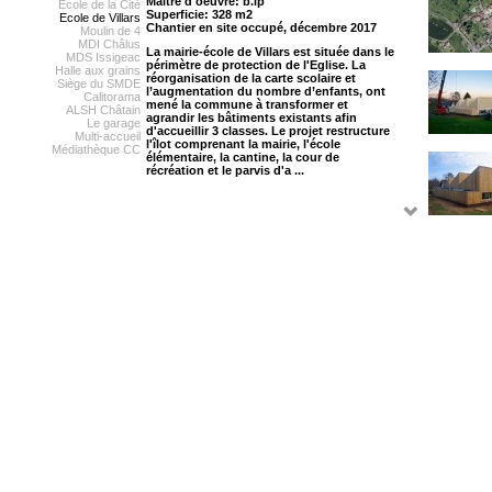
Maître d'oeuvre: b.ip
Ecole de la Cité
Superficie: 328 m2
Ecole de Villars
Chantier en site occupé, décembre 2017
Moulin de 4
MDI Châlus
La mairie-école de Villars est située dans le
MDS Issigeac
périmètre de protection de l'Eglise. La
Halle aux grains
réorganisation de la carte scolaire et
Siège du SMDE
l’augmentation du nombre d’enfants, ont
Calitorama
mené la commune à transformer et
ALSH Châtain
agrandir les bâtiments existants afin
Le garage
d'accueillir 3 classes. Le projet restructure
Multi-accueil
l'îlot comprenant la mairie, l'école
Médiathèque CC
élémentaire, la cantine, la cour de
récréation et le parvis d'a ...