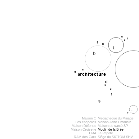
Maison C
Médiathèque du Minage
Les chapelles
Maison Jane Limousin
Maison Défense
Maison de santé SP
Maison Croisette
Moulin de la Brée
EMA
La Papote
RAM des Cars
Siège du SICTOM SHV