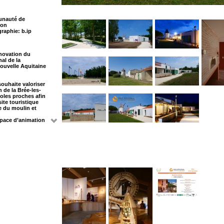
unauté de
ron
raphie: b.ip
énovation du
nal de la
Nouvelle Aquitaine
souhaite valoriser
 de la Brée-les-
coles proches afin
site touristique
te du moulin et
pace d’animation