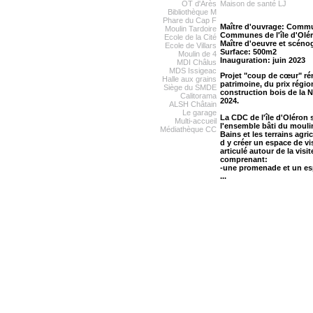
OT d'Arès
Maison de santé LJ
Bibliothèque M
Phare du Cap F
Maître d'ouvrage: Comm
Moulin Tardoire
Communes de l'île d'Olé
Ecole de la Cité
Maître d'oeuvre et scénog
Ecole de Villars
Surface: 500m2
Moulin de 4
Inauguration: juin 2023
MDI Châlus
MDS Issigeac
Projet "coup de cœur" r
Halle aux grains
patrimoine, du prix régio
Siège du SMDE
construction bois de la 
Calitorama
2024.
ALSH Châtain
Le garage
La CDC de l'île d'Oléron 
Multi-accueil
l'ensemble bâti du moulin
Médiathèque CC
Bains et les terrains agri
d y créer un espace de vi
articulé autour de la visi
comprenant:
-une promenade et un es
...