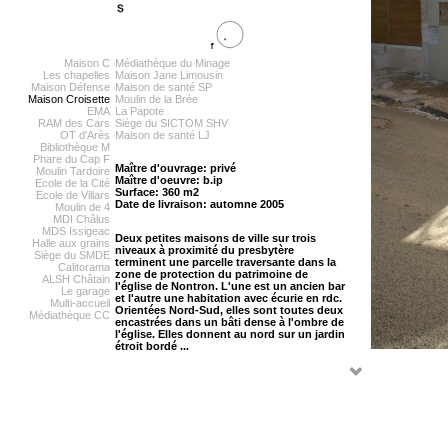
Maison C
Médiathèque du Minage
Les chapelles
Maison Jane Limousin
Maison Défense
Maison de santé SP
Maison Croisette
Moulin de la Brée
EMA
La Papote
RAM des Cars
Siège du SICTOM SHV
OT d'Arès
Maison de santé LJ
Bibliothèque M
Phare du Cap F
Maître d'ouvrage: privé
Moulin Tardoire
Maître d'oeuvre: b.ip
Ecole de la Cité
Surface: 360 m2
Ecole de Villars
Date de livraison: automne 2005
Moulin de 4
MDI Châlus
MDS Issigeac
Deux petites maisons de ville sur trois
Halle aux grains
niveaux à proximité du presbytère
Siège du SMDE
terminent une parcelle traversante dans la
Calitorama
zone de protection du patrimoine de
ALSH Châtain
l'église de Nontron. L'une est un ancien bar
Le garage
et l'autre une habitation avec écurie en rdc.
Multi-accueil
Orientées Nord-Sud, elles sont toutes deux
Médiathèque CC
encastrées dans un bâti dense à l'ombre de
l'église. Elles donnent au nord sur un jardin
étroit bordé ...